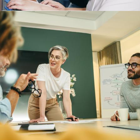
Somos uma empresa
inclusiva e plural
Comprometidos com a formação de
minorias e pessoas em
vulnerabilidade social, nossos cursos
e materiais são adaptados para
deficientes visuais, auditivos,
intelectuais e físicos.