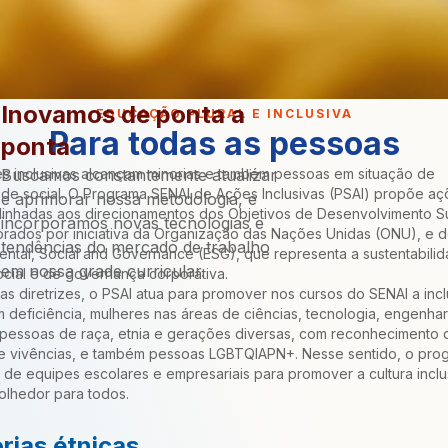
Inovamos de ponta a
EDUCAÇÃO PLURAL E INCLUSIVA
Para todas as pessoas
ponta
s inclusivas alcançam minorias e também pessoas em situação de
Buscamos constantemente atualizar
ade social. O Programa SENAI de Ações Inclusivas (PSAI) propõe aç
e aprimorar nossa metodologia, e
alinhadas aos direcionamentos dos Objetivos de Desenvolvimento S
incorporamos novas tecnologias e
orados por iniciativa da Organização das Nações Unidas (ONU), e d
tendências do mercado de trabalho
ntal, Social and Governance (ESG), que representa a sustentabili
em nossa grade curricular.
ocial e de governança corporativa.
sas diretrizes, o PSAI atua para promover nos cursos do SENAI a inc
deficiência, mulheres nas áreas de ciências, tecnologia, engenhari
 pessoas de raça, etnia e gerações diversas, com reconhecimento 
 e vivências, e também pessoas LGBTQIAPN+. Nesse sentido, o pro
de equipes escolares e empresariais para promover a cultura inclu
olhedor para todos.
rias étnicas