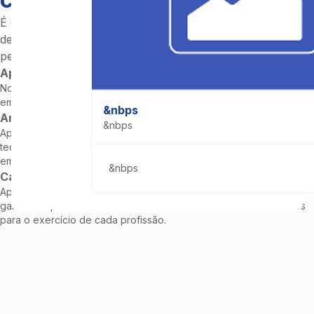
É durante a aprendizagem que ajudamos nossos alunos a
desenvolver competências e adquirir experiências exigidas
pelo mercado de trabalho.
Aprendizagem prática
Nossos alunos desenvolvem projetos reais em parceria com
empresas, desde o planejamento até a execução.
&nbps
Ambiente imersivo
&nbps
Aprendizagem em laboratórios e oficinas equipados com
tecnologia de ponta, imersão em projetos e visitas técnicas em
empresas e eventos de cada setor.
&nbps
Casos reais
Aprendizagem prática e baseada em necessidades do mercado
garantem que nossos alunos alcancem conhecimentos relevantes
para o exercício de cada profissão.