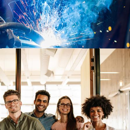
Apostamos na inovação
e tecnologia
Na hora de ensinar, desenvolvemos
competências técnicas específicas
para cada área de atuação e
preparamos alunos para os desafios