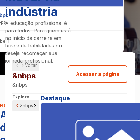
indústria
bps
bps
A educação profissional é
para todos. Para quem está
no início da carreira em
bel 1
busca de habilidades ou
deseja recomeçar sua
jornada profissional.
Voltar
Acessar a página
&nbps
&nbps
Explore
Destaque
&nbps
NOSSO JEITO DE EDUCAR
Apostamos no
desenvolvimento de
competências