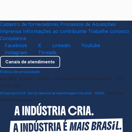
Cadastro de fornecedores
Processos de Aquisições
Imprensa
Informações ao contribuinte
Trabalhe conosco
Compliance
Facebook
X
Linkedin
Youtube
Instagram
Threads
Canais de atendimento
Política de privacidade
SBN - Quadra 1 - Bloco C - Ed. Roberto Simonsen Brasília/DF - CEP
Sede
70040-903
Todos os
©Copyright 2026. Serviço Nacional de Aprendizagem Industrial - SENAI.
direitos reservados.