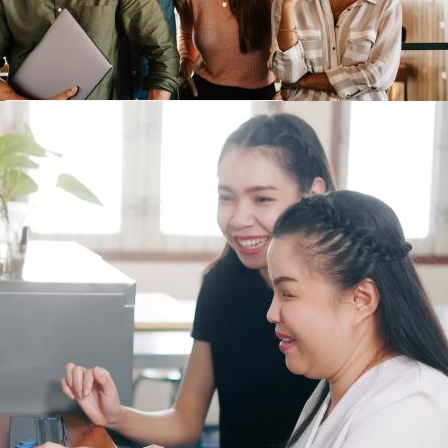
do mercado de trabalho.
Investimos na formação
de pessoas
Formamos pessoas e profissionais
conscientes, críticos e éticos,
capazes de atuar de forma
responsável e contribuir com o
progresso social e econômico.