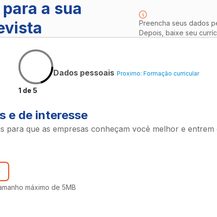
para a sua
evista
Preencha seus dados pes
Depois, baixe seu curríc
Dados pessoais
Proximo: Formação curricular
1 de 5
 e de interesse
is para que as empresas conheçam você melhor e entrem 
o
amanho máximo de 5MB