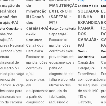
ormação de
de
MANUTENÇÃO
Ensino Médio
Ens
ecânicos
mineração
EXTERNO III
SOLDADOR
EL
anaã dos
III (Canaã
(SAPEZAL -
II LINHA
II
rajás-PA)
dos
MT)
EXPANDIDA
EX
carajás-PA)
(CANAÃ
(
stor Consultoria
Gestor Consultoria
DOS
D
naã dos
Sapezal/MT
Gestor
CARAJÁS-
CA
rajás/PA
Executar as
Consultoria
PA)
PA
presa Nacional
Canaã dos
manutenções
 Grande Porte
Carajás/PA
corretivas e/ou
Gestor
Ges
ntrata
Executar as
preventivas em
Consultoria
Con
ofissional de
manutenções
equipamentos a
Canaã dos
Ca
vel médio ou
corretivas
partir do
Carajás/PA
Car
cnico para vaga
e/ou
diagnóstico de
Experiência
Exe
rendiz de
preventivas
falha e a correta
com operação
ma
canico. A vaga
em
utilização dos
de máquinas
cor
destinada para
equipamentos
manuais do
de solda MIG,
pr
ofissionais em
a partir do
fabricante,
TIG e
eq
cio de carreira
diagnóstico
reduzindo o
Eletrodo;
a p