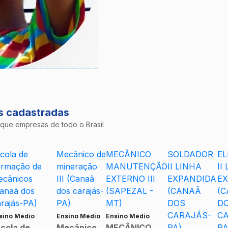
as cadastradas
 que empresas de todo o Brasil
cola de
Mecânico de
MECÂNICO
SOLDADOR
EL
rmação de
mineração
MANUTENÇÃO
II LINHA
II
cânicos
III (Canaã
EXTERNO III
EXPANDIDA
EX
anaã dos
dos carajás-
(SAPEZAL -
(CANAÃ
(
rajás-PA)
PA)
MT)
DOS
D
CARAJÁS-
CA
sino Médio
Ensino Médio
Ensino Médio
cola de
Mecânico
MECÂNICO
PA)
PA