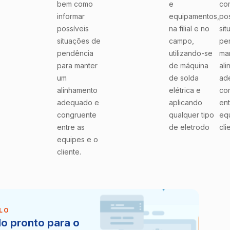
bem como
e
co
informar
equipamentos,
pos
possíveis
na filial e no
sit
situações de
campo,
pe
pendência
utilizando-se
ma
para manter
de máquina
al
um
de solda
ad
alinhamento
elétrica e
co
adequado e
aplicando
ent
congruente
qualquer tipo
eq
entre as
de eletrodo
cli
equipes e o
cliente.
LO
lo pronto para o