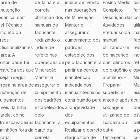
 área de
de falha e a
índice de refeito
Ensino Médio
dia
nutenção
correta
nas operações
Completo
fal
cânica, com
utilização dos
de Mineração.
Descrição das
cor
vel Técnico
manuais do
Manter e
Atividades: -
uti
mpleto ou
fabricante,
assegurar o
Efetuar solda
ma
rsos
reduzindo o
cumprimento dos
manual
fab
ofissionalizantes
índice de
padrões
utilizando-se
re
 área. A
refeito nas
estabelecidos
de maçarico
índ
ortunidade foi
operações de
pelo fabricante, a
com cilindros
ref
nstruída aos que
Mineração.
partir da correta
de oxigênio e
op
sejam seguir
Manter e
manutenção
acetileno. -
Mi
rreira na área de
assegurar o
indicada nos
Preparar
Ma
nutenção de
cumprimento
manuais técnicos,
superfícies
as
uipamentos
dos padrões
contribuindo para
antes e após a
cu
veis da linha
estabelecidos
a longevidade
soldagem
do
arela, como
pelo
dos
utilizando de
es
troescavadeiras,
fabricante, a
equipamentos.
lixadeira ou
pel
minhões fora da
partir da
Realizar o correto
outra
a p
trada,
correta
diagnóstico de
ferramenta
cor