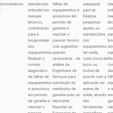
toniveladores
manutenção
falhas de
adequada
ma
.
indicada nos
equipamentos e
para tal. -
ind
manuais
acessórios em
Realizar
ma
técnicos,
período de
pequenos
téc
contribuindo
garantia e
ajustes ou
con
para a
reportar o
manutenções
par
longevidade
parecer técnico
nos
lo
dos
com sugestões -
equipamentos
do
equipamentos.
quando
de solda,
eq
Realizar o
necessárias - de
como troca de
Rea
correto
análise da
bicos ou
cor
diagnóstico
Engenharia de
tochas de
dia
de falhas de
Serviços para
acordo com a
fal
equipamentos
solicitação de
aplicação do
eq
e acessórios
reembolso de
arame de
e a
em período
garantia junto ao
solda, através
em
de garantia e
fabricante.
das
gar
reportar o
Reportar ao
ferramentas
rep
parecer
Supervisor de
específicas,
pa