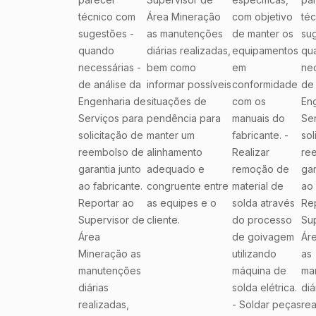
técnico com
Área Mineração
com objetivo
té
sugestões -
as manutenções
de manter os
su
quando
diárias realizadas,
equipamentos
qu
necessárias -
bem como
em
nec
de análise da
informar possíveis
conformidade
de 
Engenharia de
situações de
com os
En
Serviços para
pendência para
manuais do
Ser
solicitação de
manter um
fabricante. -
sol
reembolso de
alinhamento
Realizar
re
garantia junto
adequado e
remoção de
gar
ao fabricante.
congruente entre
material de
ao 
Reportar ao
as equipes e o
solda através
Re
Supervisor de
cliente.
do processo
Su
Área
de goivagem
Ár
Mineração as
utilizando
as
manutenções
máquina de
ma
diárias
solda elétrica.
diá
realizadas,
- Soldar peças
rea