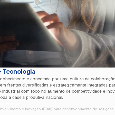
e Tecnologia
conhecimento é conectada por uma cultura de colaboraçã
 em frentes diversificadas e estrategicamente integradas pa
 industrial com foco no aumento de competitividade e ino
oda a cadeia produtiva nacional.
e Inovação
nvolvimento e Inovação (PD&I) para desenvolvimento de soluções 