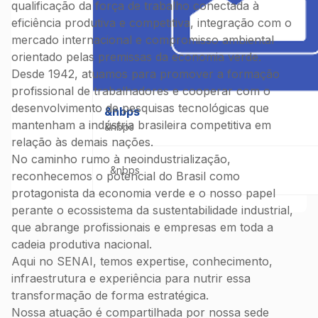
qualificação da força de trabalho conectada à
eficiência produtiva e competitiva, integração com o
mercado internacional e compromisso ambiental
orientado pelas premissas da economia verde.
Desde 1942, atuamos para promover a formação
profissional de trabalhadores e cooperar com o
desenvolvimento de pesquisas tecnológicas que
&nbps
mantenham a indústria brasileira competitiva em
&nbps
relação às demais nações.
No caminho rumo à neoindustrialização,
&nbps
reconhecemos o potencial do Brasil como
protagonista da economia verde e o nosso papel
perante o ecossistema da sustentabilidade industrial,
que abrange profissionais e empresas em toda a
cadeia produtiva nacional.
Aqui no SENAI, temos expertise, conhecimento,
infraestrutura e experiência para nutrir essa
transformação de forma estratégica.
Nossa atuação é compartilhada por nossa sede