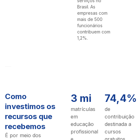
serviços no
Brasil. As
empresas com
mais de 500
funcionários
contribuem com
1,2%.
Como
3 mi
74,4%
investimos os
matrículas
de
recursos que
em
contribuição
educação
destinada a
recebemos
profissional
cursos
É por meio dos
e
gratuitos.