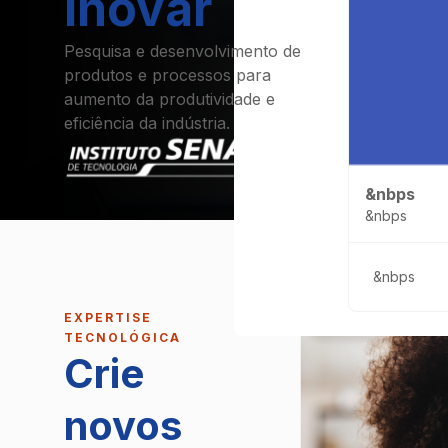
inovar
Pesquisa e desenvolvimento de
produtos e processos para
aumento da produtividade e
eficiência da indústria.
&nbps
&nbps
&nbps
EXPERTISE
TECNOLÓGICA
Crie
novos