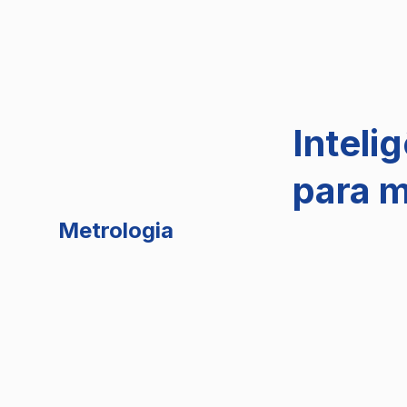
Inteli
para m
Metrologia
Serviços Metrológicos
Realizamos serviços de avaliação da conformidade,
ensaios de proficiência e produção de materiais d
Nossos parques tecnológicos contam com tecnologi
confiáveis, sendo base para o desenvolvimento, m
Além disso, essas medições são indispensáveis p